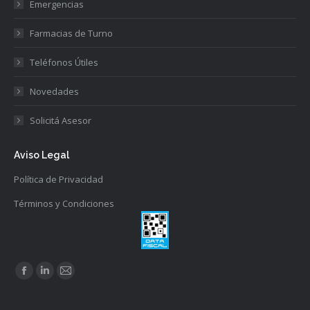
Emergencias
Farmacias de Turno
Teléfonos Útiles
Novedades
Solicitá Asesor
Aviso Legal
Política de Privacidad
Términos y Condiciones
Find us on:
Facebook
Linkedin
Mail
page
page
page