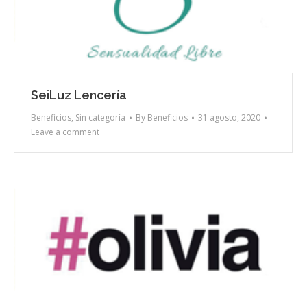
SeiLuz Lencería
Beneficios
,
Sin categoría
By
Beneficios
31 agosto, 2020
Leave a comment