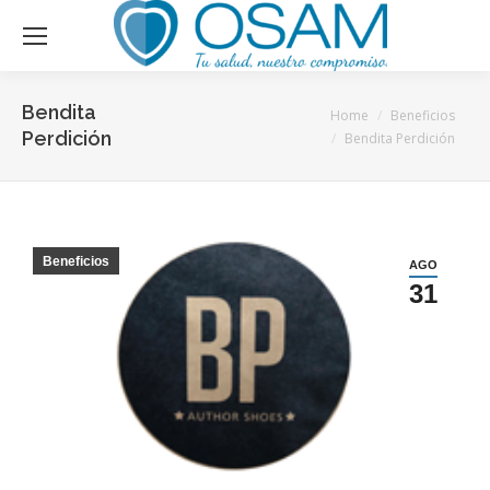
Bendita
You are here:
Home
Beneficios
Perdición
Bendita Perdición
Beneficios
AGO
31