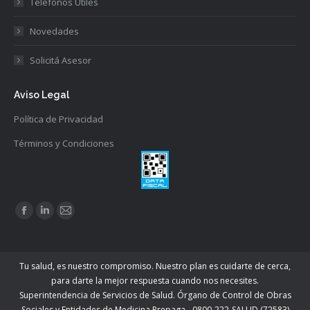
Teléfonos Útiles
Novedades
Solicitá Asesor
Aviso Legal
Política de Privacidad
Términos y Condiciones
Find us on:
Facebook
Linkedin
Mail
page
page
page
opens
opens
opens
Tu salud, es nuestro compromiso. Nuestro plan es cuidarte de cerca,
in
in
in
para darte la mejor respuesta cuando nos necesites.
new
new
new
Superintendencia de Servicios de Salud. Órgano de Control de Obras
window
window
window
Sociales y Entidades de Medicina Prepaga - 0800-222-SALUD (72583)