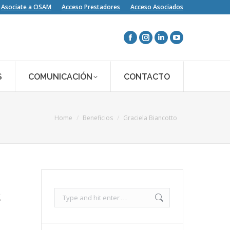
Asociate a OSAM
Acceso Prestadores
Acceso Asociados
S
COMUNICACIÓN
CONTACTO
You are here:
Home
Beneficios
Graciela Biancotto
Search:
2