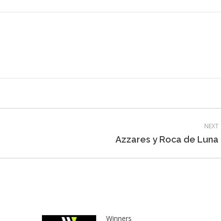
NEXT
Next
Azzares y Roca de Luna
post:
Winners