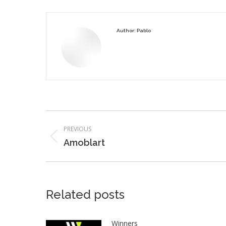
Author:
Pablo
Post
PREVIOUS
navigation
Previous
Amoblart
post:
Related posts
Winners