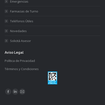
Emergencias
Farmacias de Turno
Teléfonos Útiles
Novedades
Solicitá Asesor
Aviso Legal
Política de Privacidad
Términos y Condiciones
Find us on:
Facebook
Linkedin
Mail
page
page
page