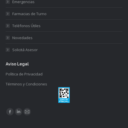
Emergencias
Farmacias de Turno
Teléfonos Útiles
Novedades
Solicitá Asesor
Aviso Legal
Política de Privacidad
Términos y Condiciones
Find us on:
Facebook
Linkedin
Mail
page
page
page