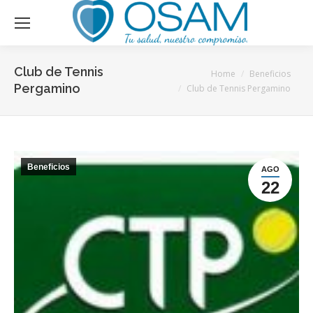
Club de Tennis
You are here:
Home
Beneficios
Pergamino
Club de Tennis Pergamino
Beneficios
AGO
22