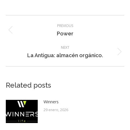
Post
PREVIOUS
navigation
Previous
Power
post:
NEXT
Next
La Antigua: almacén orgánico.
post:
Related posts
Winners
29 enero, 2026