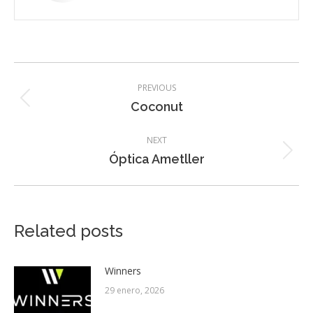
Post
PREVIOUS
navigation
Previous
Coconut
post:
NEXT
Next
Óptica Ametller
post:
Related posts
Winners
29 enero, 2026