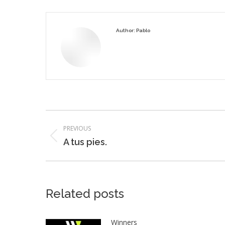
Author:
Pablo
Post
PREVIOUS
navigation
Previous
A tus pies.
post:
Related posts
Winners