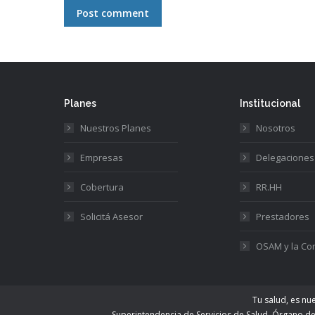
Post comment
Planes
Institucional
Nuestros Planes
Nosotros
Empresas
Delegaciones
Cobertura
RR.HH
Solicitá Asesor
Prestadores
OSAM y la C
Tu salud, es nu
Superintendencia de Servicios de Salud. Órgano d