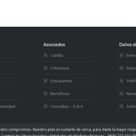
Asociados
Datos d
Cartilla
Emer
Cobertura
Farm
Estudiantes
Teléf
Beneficios
Nove
omunidad
Consultas – Q & A
Solic
estro compromiso. Nuestro plan es cuidarte de cerca, para darte la mejor resp
e Control de Obras Sociales y Entidades de Medicina Prepaga - 0800-222-SALUD