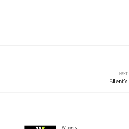
NEXT
Next
Bilent´s
post:
Winners