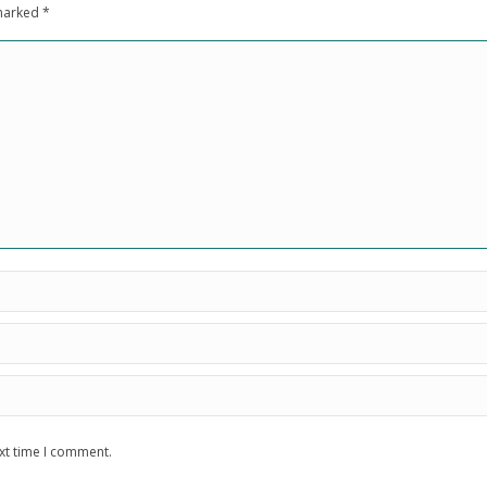
 marked
*
xt time I comment.