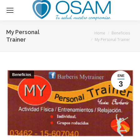
My Personal
You are here:
Home
Beneficios
Trainer
My Personal Trainer
Beneficios
ENE
3