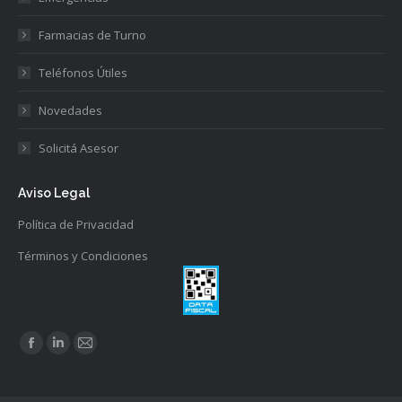
Farmacias de Turno
Teléfonos Útiles
Novedades
Solicitá Asesor
Aviso Legal
Política de Privacidad
Términos y Condiciones
Find us on:
Facebook
Linkedin
Mail
page
page
page
opens
opens
opens