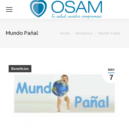
Mundo Pañal
You are here:
Home
Beneficios
Mundo Pañal
Beneficios
MAY
7