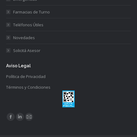
Farmacias de Turno
Teléfonos Útiles
Novedades
Solicitá Asesor
Aviso Legal
Política de Privacidad
Términos y Condiciones
Find us on:
Facebook
Linkedin
Mail
page
page
page
opens
opens
opens