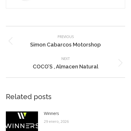
Post
PREVIOUS
navigation
Previous
Simon Cabarcos Motorshop
post:
NEXT
Next
COCO’S , Almacen Natural
post:
Related posts
Winners
29 enero, 2026