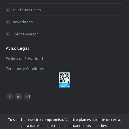
Teléfonos Útiles
Novedades
Solicitá Asesor
Aviso Legal
Política de Privacidad
Términos y Condiciones
Find us on:
Facebook
Linkedin
Mail
page
page
page
opens
opens
opens
Tu salud, es nuestro compromiso. Nuestro plan es cuidarte de cerca,
in
in
in
para darte la mejor respuesta cuando nos necesites.