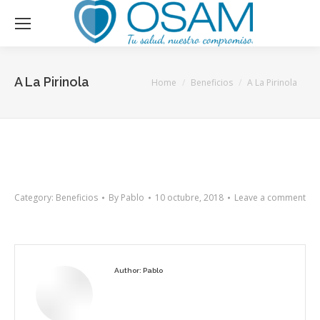
A La Pirinola
You are here:
Home
Beneficios
A La Pirinola
Category:
Beneficios
By
Pablo
10 octubre, 2018
Leave a comment
Author:
Pablo